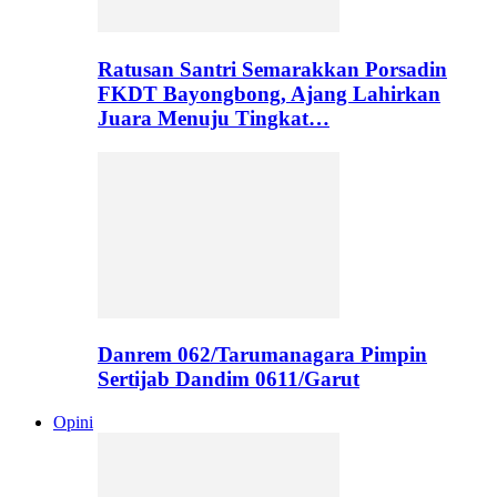
Ratusan Santri Semarakkan Porsadin
FKDT Bayongbong, Ajang Lahirkan
Juara Menuju Tingkat…
Danrem 062/Tarumanagara Pimpin
Sertijab Dandim 0611/Garut
Opini