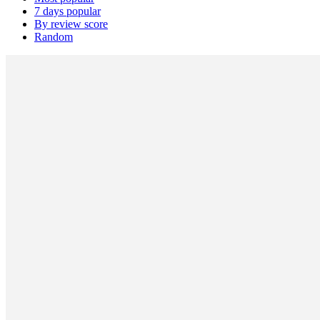
7 days popular
By review score
Random