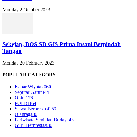
Monday 2 October 2023
Sekejap, BOS SD GIS Prima Insani Berpindah
Tangan
Monday 20 February 2023
POPULAR CATEGORY
Kabar Wiyata
2060
Seputar Garut
344
Opini
176
POLRI
164
Siswa Berprestasi
159
Olahraga
86
Pariwisata Seni dan Budaya
43
Guru Berprestasi
36