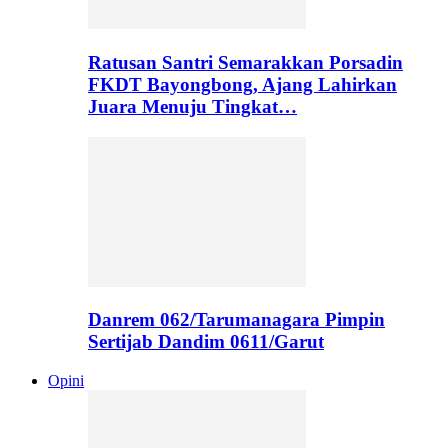
Ratusan Santri Semarakkan Porsadin
FKDT Bayongbong, Ajang Lahirkan
Juara Menuju Tingkat…
Danrem 062/Tarumanagara Pimpin
Sertijab Dandim 0611/Garut
Opini