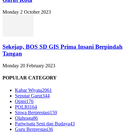
Monday 2 October 2023
Sekejap, BOS SD GIS Prima Insani Berpindah
Tangan
Monday 20 February 2023
POPULAR CATEGORY
Kabar Wiyata
2061
Seputar Garut
344
Opini
176
POLRI
164
Siswa Berprestasi
159
Olahraga
86
Pariwisata Seni dan Budaya
43
Guru Berprestasi
36