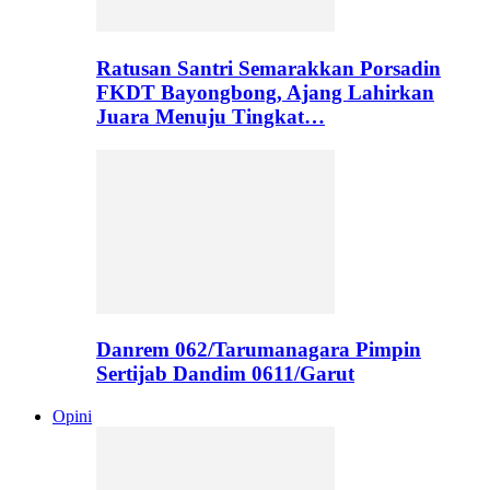
Ratusan Santri Semarakkan Porsadin
FKDT Bayongbong, Ajang Lahirkan
Juara Menuju Tingkat…
Danrem 062/Tarumanagara Pimpin
Sertijab Dandim 0611/Garut
Opini