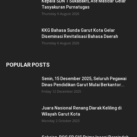
POPULAR CATEGORY
Kabar Wiyata
2060
Seputar Garut
344
Opini
176
POLRI
164
Siswa Berprestasi
159
Olahraga
86
Pariwisata Seni dan Budaya
43
Guru Berprestasi
36