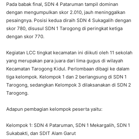
Kelompok 3: SDN 1 Haurpanggung, SDN 4 Sukagalih, dan
SDIT Persis Tarogong
Dari masing-masing kelompok, juara pertama berhak
melaju ke babak final. Tiga sekolah yang berhasil lolos
yakni SDN 4 Pataruman, SDN 1 Tarogong, dan SDN 4
Sukagalih. Babak final berlangsung di ruang kelas lantai 2
SDN 1 Tarogong dengan suasana kompetitif dan penuh
semangat.
Perlombaan berlangsung seru dan menegangkan, di
mana setiap tim menunjukkan kemampuan terbaiknya
dalam menjawab berbagai soal pengetahuan umum,
akademik, dan literasi.
Ketua pelaksana, H. Enung Parhanudin, S.Pd., M.M., yang
juga menjabat sebagai Kepala SDN 2 Tarogong sekaligus