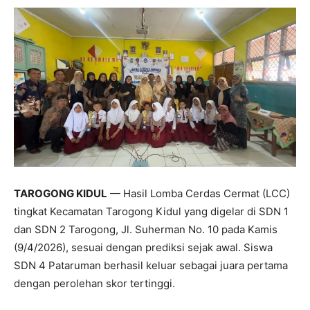
skor 780, disusul SDN 1 Tarogong di peringkat ketiga
dengan skor 770.
Kegiatan LCC tingkat kecamatan ini diikuti oleh 11 sekolah
yang merupakan para juara dari lima gugus di wilayah
Kecamatan Tarogong Kidul. Perlombaan dibagi ke dalam
tiga kelompok. Kelompok 1 dan 2 berlangsung di SDN 1
Tarogong, sedangkan Kelompok 3 dilaksanakan di SDN 2
Tarogong.
Adapun pembagian kelompok peserta yaitu:
Kelompok 1: SDN 4 Pataruman, SDN 1 Mekargalih, SDN 1
Sukabakti, dan SDIT Alam Garut
Kelompok 2: SDN 2 Cibunar, SDN 3 Sukajaya, SDN 1
Tarogong, dan SDIT Kreospora