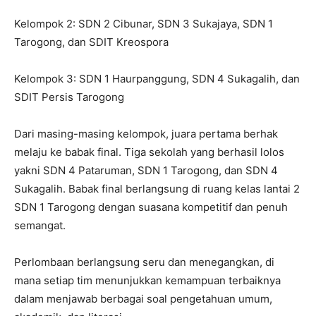
Ketua PGRI Cabang Tarogong Kidul, menyampaikan
apresiasi atas semangat dan sportivitas seluruh peserta.
Kegiatan ini turut dihadiri oleh para kepala sekolah,
pengawas sekolah Ida Siti Farida, M.Pd., serta Ketua K2S
Kecamatan Tarogong Kidul, Yanti Sri Mulyanti Arni, M.Pd.
Sementara itu, Kepala SDN 4 Pataruman, Ariana, S.Pd.,
mengungkapkan rasa bangga atas prestasi yang diraih
siswanya. Hal senada disampaikan Kepala SDN 1
Tarogong, Sadiah, S.Pd., dan Kepala SDN 4 Sukagalih,
Yulia Susanti, S.Pd., yang mengapresiasi perjuangan para
peserta didik.
Dengan hasil ini, SDN 4 Pataruman berhak mewakili
Kecamatan Tarogong Kidul ke tingkat selanjutnya.
Prestasi tersebut diharapkan dapat menjadi motivasi bagi