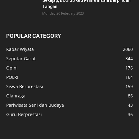
ABOUT US
FOLLOW US
Berlangganan
IPI
© Teras Kandaga