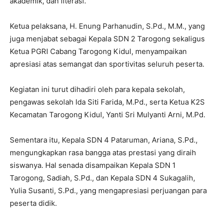
sekolah lain untuk terus meningkatkan kualitas
pembelajaran dan kompetensi siswa.
(Jajang Sukmana)
Previous article
Next article
Menyongsong Pertandingan
SDS Yos Sudarso Wakili Garut
Olahraga Tradisional se-
Kota ke LCC Tingkat
Kabupaten Garut : Bermain di
Kabupaten
Alam Terbuka, Menjaga Tradisi