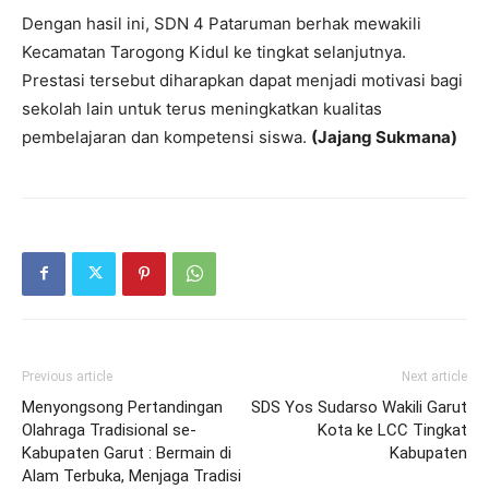
admin
RELATED ARTICLES
MORE FROM AUTHOR
Pengawas SMP dan MGMP Basa
Sunda Garut Matangkan Persiapan
FTBI 2026
Kepala SDN 1 Sukabakti, Ate Masdar
Gelar Tasyakuran Purnatugas
KKG Bahasa Sunda Garut Kota Gelar