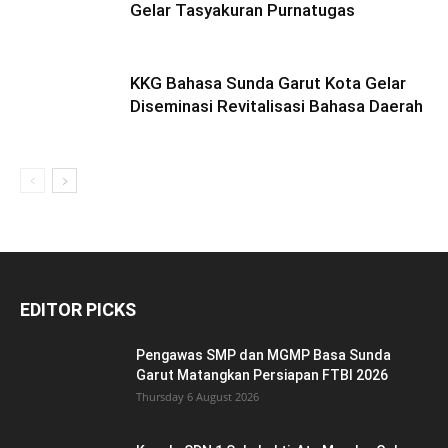
KKG Bahasa Sunda Garut Kota Gelar
Diseminasi Revitalisasi Bahasa Daerah
Thursday 6 August 2026
POPULAR POSTS
Senin, 15 Desember 2025, Seluruh Pegawai
Dinas Pendidikan Garut Mulai Berkantor...
Friday 12 December 2025
Juara Nasional Renang Diarak Keliling di
Wilayah Garut Kota
Monday 2 October 2023
Sekejap, BOS SD GIS Prima Insani Berpindah
Tangan
Monday 20 February 2023