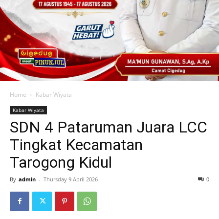
TAROGONG KIDUL
— Hasil Lomba Cerdas Cermat (LCC)
tingkat Kecamatan Tarogong Kidul yang digelar di SDN 1
dan SDN 2 Tarogong, Jl. Suherman No. 10 pada Kamis
(9/4/2026), sesuai dengan prediksi sejak awal. Siswa
SDN 4 Pataruman berhasil keluar sebagai juara pertama
dengan perolehan skor tertinggi.
Pada babak final, SDN 4 Pataruman tampil dominan
dengan mengumpulkan skor 2.010, jauh meninggalkan
pesaingnya. Posisi kedua diraih SDN 4 Sukagalih dengan