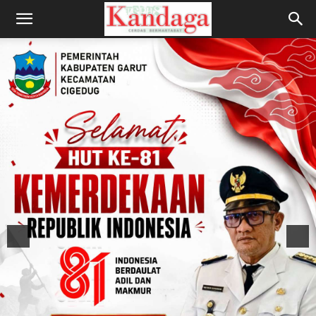
Home
Kabar Wiyata
Kabar Wiyata
SDN 4 Pataruman Juara LCC
Tingkat Kecamatan
Tarogong Kidul
By
admin
-
Thursday 9 April 2026
0