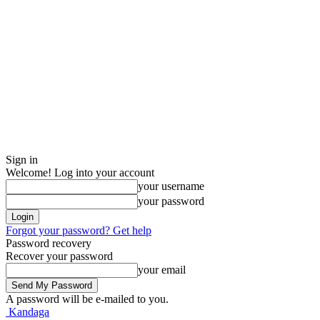
Sign in
Welcome! Log into your account
your username
your password
Forgot your password? Get help
Password recovery
Recover your password
your email
A password will be e-mailed to you.
Kandaga