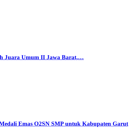
h Juara Umum II Jawa Barat,…
n Medali Emas O2SN SMP untuk Kabupaten Garut