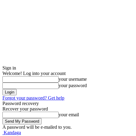
Sign in
Welcome! Log into your account
your username
your password
Forgot your password? Get help
Password recovery
Recover your password
your email
A password will be e-mailed to you.
Kandaga