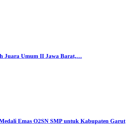
h Juara Umum II Jawa Barat,…
n Medali Emas O2SN SMP untuk Kabupaten Garut