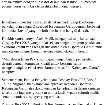
erat kaitannya dengan subsektor desain dan fashion. Ini menjadi
potensi besar yang bisa terus dikembangkan,” ujarnya.
Ia berharap Cosplay Fest 2025 dapat menjadi ruang kolaborasi
berkelanjutan antara Disparbud Kabupaten Garut dengan berbagai
komunitas kreatif yang tumbuh dan berkembang di daerah.
Di akhir sambutannya, Aulia Malik mengapresiasi pelaksanaan
Cosplay Fest 2025 yang dinilai sejalan dengan program pendataan
ekonomi kreatif yang tengah dilakukan oleh Disparbud Garut untuk
memetakan potensi komunitas dan pelaku ekonomi kreatif.
“Mudah-mudahan Pak Yusuf dapat menjembatani pemerintah
daerah dengan komunitas kreatif untuk bersama-sama
mengembangkan ekosistem ekonomi kreatif di Kabupaten Garut,”
harapnya.
Sementara itu, Panitia Penyelenggara Cosplay Fest 2025, Yusuf
Taufiq Nugraha, menyampaikan apresiasi kepada Disparbud
Kabupaten Garut atas dukungan dan kehadirannya dalam kegiatan
tersebut. Ia juga mengucapkan terima kasih kepada seluruh panitia
serta komunitas cosplayer yang terlibat.
Cosplay Fest 2025 diikuti oleh lima komunitas cosplay, yakni Japan