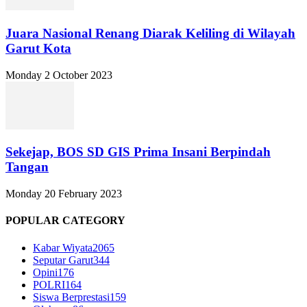
Juara Nasional Renang Diarak Keliling di Wilayah
Garut Kota
Monday 2 October 2023
Sekejap, BOS SD GIS Prima Insani Berpindah
Tangan
Monday 20 February 2023
POPULAR CATEGORY
Kabar Wiyata
2065
Seputar Garut
344
Opini
176
POLRI
164
Siswa Berprestasi
159