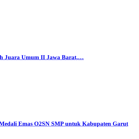
h Juara Umum II Jawa Barat,…
n Medali Emas O2SN SMP untuk Kabupaten Garut