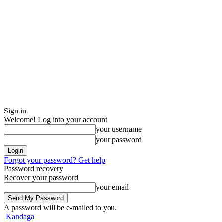
Sign in
Welcome! Log into your account
your username
your password
Forgot your password? Get help
Password recovery
Recover your password
your email
A password will be e-mailed to you.
Kandaga