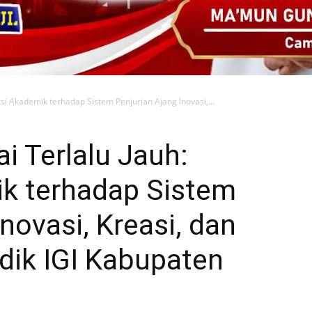
ik terhadap Sistem
novasi, Kreasi, dan
dik IGI Kabupaten
0
dik yang diselenggarakan oleh Ikatan Guru Indonesia
erupakan langkah positif dalam mendorong lahirnya