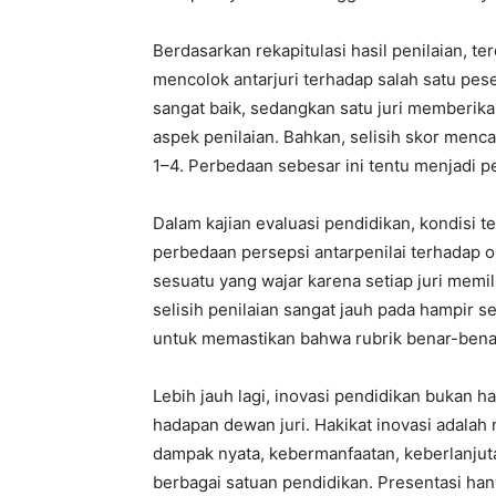
sesuatu yang wajar karena setiap juri memil
selisih penilaian sangat jauh pada hampir s
untuk memastikan bahwa rubrik benar-benar
Lebih jauh lagi, inovasi pendidikan bukan
hadapan dewan juri. Hakikat inovasi adal
dampak nyata, kebermanfaatan, keberlanjuta
berbagai satuan pendidikan. Presentasi ha
substansi yang seharusnya menjadi fokus 
meningkatkan kualitas pembelajaran dan me
Oleh karena itu, sistem penilaian sebaiknya
tetapi juga mempertimbangkan implementasi
kontribusinya terhadap pengembangan pend
Beberapa hal yang patut menjadi perhatian
adalah: