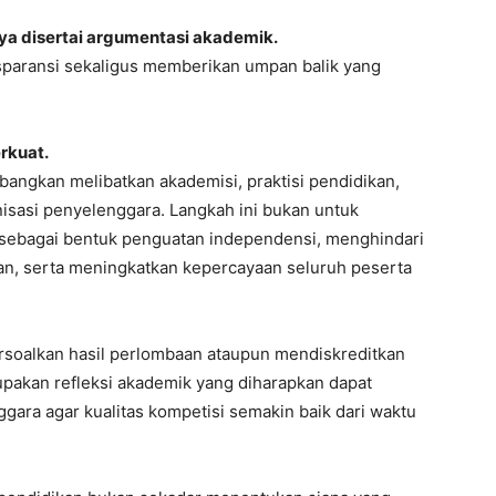
an, serta meningkatkan kepercayaan seluruh peserta
rsoalkan hasil perlombaan ataupun mendiskreditkan
rupakan refleksi akademik yang diharapkan dapat
gara agar kualitas kompetisi semakin baik dari waktu
i pendidikan bukan sekadar menentukan siapa yang
ah memastikan bahwa setiap inovasi dinilai secara
sarkan substansi serta dampaknya terhadap pendidikan.
n terhadap proses adalah fondasi utama. Ketika proses
. Namun ketika proses masih menyisakan pertanyaan,
untuk menghadirkan kompetisi yang semakin