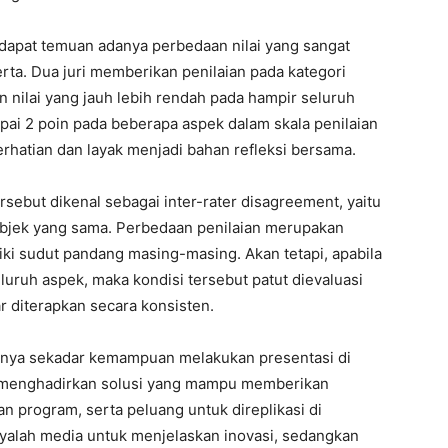
iki sudut pandang masing-masing. Akan tetapi, apabila
eluruh aspek, maka kondisi tersebut patut dievaluasi
 diterapkan secara konsisten.
 hanya sekadar kemampuan melakukan presentasi di
ah menghadirkan solusi yang mampu memberikan
n program, serta peluang untuk direplikasi di
nyalah media untuk menjelaskan inovasi, sedangkan
utama adalah sejauh mana inovasi tersebut mampu
mberikan manfaat bagi peserta didik.
 tidak hanya berorientasi pada performa presentasi,
 inovasi, bukti dampak, keberlanjutan program, serta
idikan.
 dalam penyelenggaraan kegiatan serupa ke depan