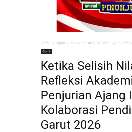
Refleksi Akadem
Penjurian Ajang I
Kolaborasi Pendi
Garut 2026
By
admin
-
Monday 29 June 2026
Oleh :
Ayi Aam
Ajang Inovasi, Kreasi, dan Kolaborasi Pendi
(IGI) Kabupaten Garut pada 28 Juni 2026 m