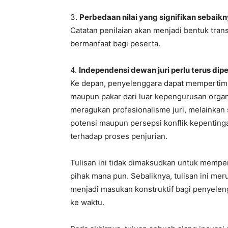
potensi maupun persepsi konflik kepenting
terhadap proses penjurian.
Tulisan ini tidak dimaksudkan untuk mempe
pihak mana pun. Sebaliknya, tulisan ini me
menjadi masukan konstruktif bagi penyeleng
ke waktu.
Pada akhirnya, tujuan sebuah ajang inovas
menjadi juara. Yang jauh lebih penting adal
objektif, transparan, konsisten, dan berda
Sebab, dalam dunia pendidikan, kepercayaa
dipercaya, hasil akan lebih mudah diterima
maka evaluasi merupakan langkah terbaik 
profesional dan berintegritas. (*)