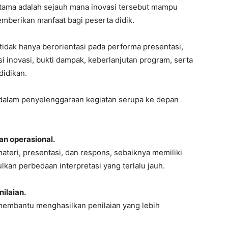
dan operasional.
ateri, presentasi, dan respons, sebaiknya memiliki
lkan perbedaan interpretasi yang terlalu jauh.
nilaian.
membantu menghasilkan penilaian yang lebih
nya disertai argumentasi akademik.
nsparansi sekaligus memberikan umpan balik yang
erkuat.
ngkan melibatkan akademisi, praktisi pendidikan,
isasi penyelenggara. Langkah ini bukan untuk
 sebagai bentuk penguatan independensi, menghindari