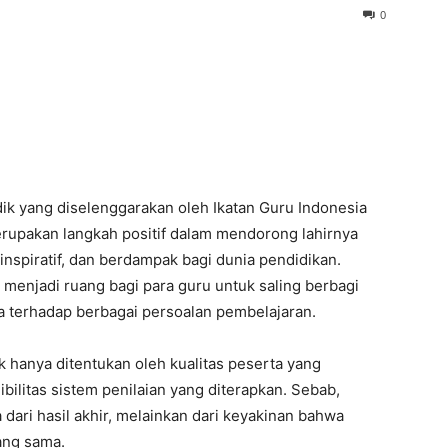
 inspiratif, dan berdampak bagi dunia pendidikan.
a menjadi ruang bagi para guru untuk saling berbagi
ta terhadap berbagai persoalan pembelajaran.
 hanya ditentukan oleh kualitas peserta yang
ibilitas sistem penilaian yang diterapkan. Sebab,
ari hasil akhir, melainkan dari keyakinan bahwa
ang sama.
erdapat temuan adanya perbedaan nilai yang sangat
rta. Dua juri memberikan penilaian pada kategori
n nilai yang jauh lebih rendah pada hampir seluruh
apai 2 poin pada beberapa aspek dalam skala penilaian
erhatian dan layak menjadi bahan refleksi bersama.
ersebut dikenal sebagai inter-rater disagreement, yaitu
objek yang sama. Perbedaan penilaian merupakan