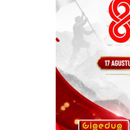
Home
Opini
Ketika Selisih Nilai Terlalu Jauh: Ref
Opini
Ketika Selisih Nil