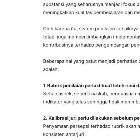
1
. Rubrik penilaian perlu dibuat lebih rinci 
Setiap aspek, seperti naskah, penguasaan m
indikator yang jelas sehingga tidak menimbu
2.
Kalibrasi juri perlu dilakukan sebelum pe
Penyamaan persepsi terhadap rubrik akan 
konsisten antarjuri.
3.
Perbedaan nilai yang signifikan sebaik
Catatan penilaian akan menjadi bentuk tra
bermanfaat bagi peserta.
4.
Independensi dewan juri perlu terus dip
Ke depan, penyelenggara dapat mempertimba
maupun pakar dari luar kepengurusan organ
meragukan profesionalisme juri, melainkan