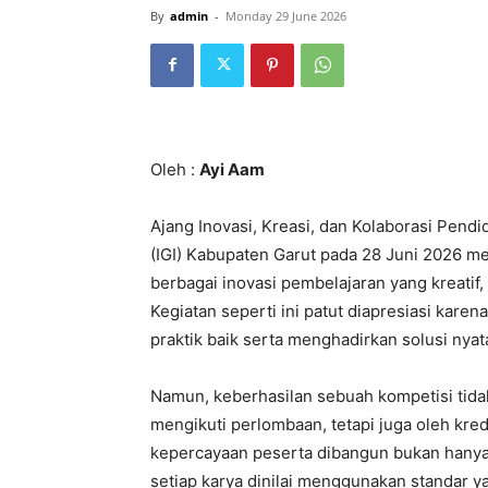
berbagai inovasi pembelajaran yang kreatif,
Kegiatan seperti ini patut diapresiasi karen
praktik baik serta menghadirkan solusi nya
Namun, keberhasilan sebuah kompetisi tidak
mengikuti perlombaan, tetapi juga oleh kred
kepercayaan peserta dibangun bukan hanya d
setiap karya dinilai menggunakan standar y
Berdasarkan rekapitulasi hasil penilaian, t
mencolok antarjuri terhadap salah satu pese
sangat baik, sedangkan satu juri memberika
aspek penilaian. Bahkan, selisih skor menc
1–4. Perbedaan sebesar ini tentu menjadi p
Dalam kajian evaluasi pendidikan, kondisi t
perbedaan persepsi antarpenilai terhadap 