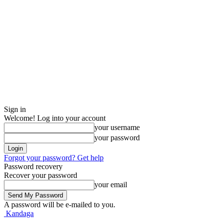
Sign in
Welcome! Log into your account
your username
your password
Forgot your password? Get help
Password recovery
Recover your password
your email
A password will be e-mailed to you.
Kandaga