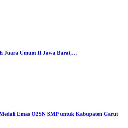
h Juara Umum II Jawa Barat,…
n Medali Emas O2SN SMP untuk Kabupaten Garut