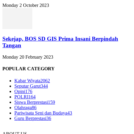
Monday 2 October 2023
Sekejap, BOS SD GIS Prima Insani Berpindah
Tangan
Monday 20 February 2023
POPULAR CATEGORY
Kabar Wiyata
2062
Seputar Garut
344
Opini
176
POLRI
164
Siswa Berprestasi
159
Olahraga
86
Pariwisata Seni dan Budaya
43
Guru Berprestasi
36
ABOUT US