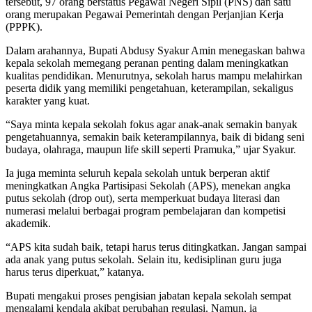
tersebut, 97 orang berstatus Pegawai Negeri Sipil (PNS) dan satu
orang merupakan Pegawai Pemerintah dengan Perjanjian Kerja
(PPPK).
Dalam arahannya, Bupati Abdusy Syakur Amin menegaskan bahwa
kepala sekolah memegang peranan penting dalam meningkatkan
kualitas pendidikan. Menurutnya, sekolah harus mampu melahirkan
peserta didik yang memiliki pengetahuan, keterampilan, sekaligus
karakter yang kuat.
“Saya minta kepala sekolah fokus agar anak-anak semakin banyak
pengetahuannya, semakin baik keterampilannya, baik di bidang seni
budaya, olahraga, maupun life skill seperti Pramuka,” ujar Syakur.
Ia juga meminta seluruh kepala sekolah untuk berperan aktif
meningkatkan Angka Partisipasi Sekolah (APS), menekan angka
putus sekolah (drop out), serta memperkuat budaya literasi dan
numerasi melalui berbagai program pembelajaran dan kompetisi
akademik.
“APS kita sudah baik, tetapi harus terus ditingkatkan. Jangan sampai
ada anak yang putus sekolah. Selain itu, kedisiplinan guru juga
harus terus diperkuat,” katanya.
Bupati mengakui proses pengisian jabatan kepala sekolah sempat
mengalami kendala akibat perubahan regulasi. Namun, ia