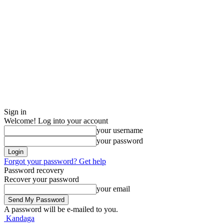
Sign in
Welcome! Log into your account
your username
your password
Forgot your password? Get help
Password recovery
Recover your password
your email
A password will be e-mailed to you.
Kandaga