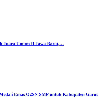
h Juara Umum II Jawa Barat,…
n Medali Emas O2SN SMP untuk Kabupaten Garut