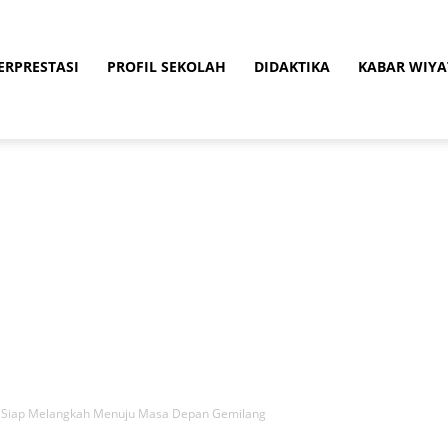
ERPRESTASI
PROFIL SEKOLAH
DIDAKTIKA
KABAR WIYA
, Siap Melangkah Menuju Masa Depan Gemilang