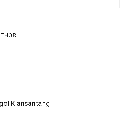
UTHOR
egol Kiansantang