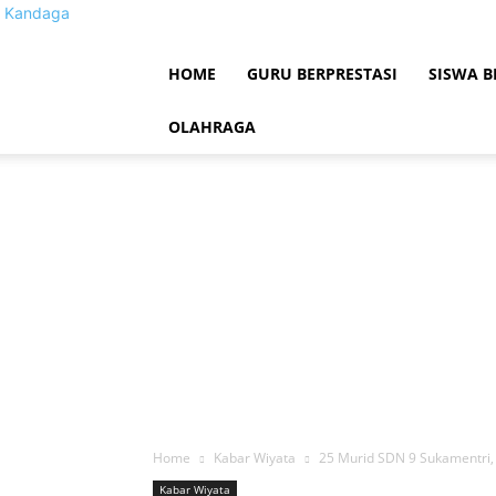
Kandaga
HOME
GURU BERPRESTASI
SISWA B
OLAHRAGA
Home
Kabar Wiyata
25 Murid SDN 9 Sukamentri
Kabar Wiyata