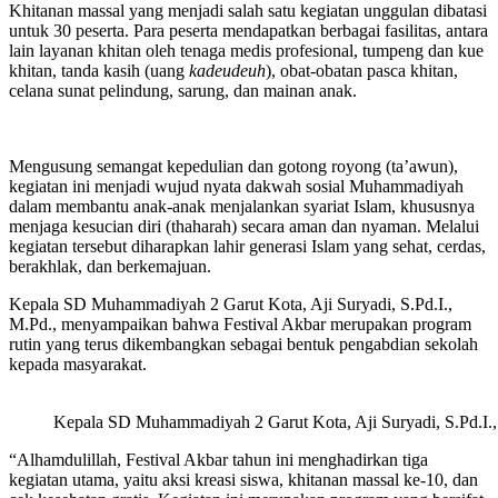
Khitanan massal yang menjadi salah satu kegiatan unggulan dibatasi
untuk 30 peserta. Para peserta mendapatkan berbagai fasilitas, antara
lain layanan khitan oleh tenaga medis profesional, tumpeng dan kue
khitan, tanda kasih (uang
kadeudeuh
), obat-obatan pasca khitan,
celana sunat pelindung, sarung, dan mainan anak.
Mengusung semangat kepedulian dan gotong royong (ta’awun),
kegiatan ini menjadi wujud nyata dakwah sosial Muhammadiyah
dalam membantu anak-anak menjalankan syariat Islam, khususnya
menjaga kesucian diri (thaharah) secara aman dan nyaman. Melalui
kegiatan tersebut diharapkan lahir generasi Islam yang sehat, cerdas,
berakhlak, dan berkemajuan.
Kepala SD Muhammadiyah 2 Garut Kota, Aji Suryadi, S.Pd.I.,
M.Pd., menyampaikan bahwa Festival Akbar merupakan program
rutin yang terus dikembangkan sebagai bentuk pengabdian sekolah
kepada masyarakat.
Kepala SD Muhammadiyah 2 Garut Kota, Aji Suryadi, S.Pd.I.
“Alhamdulillah, Festival Akbar tahun ini menghadirkan tiga
kegiatan utama, yaitu aksi kreasi siswa, khitanan massal ke-10, dan