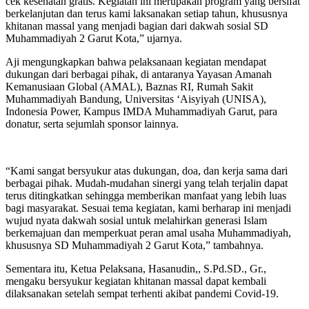
cek kesehatan gratis. Kegiatan ini merupakan program yang bersifat
berkelanjutan dan terus kami laksanakan setiap tahun, khususnya
khitanan massal yang menjadi bagian dari dakwah sosial SD
Muhammadiyah 2 Garut Kota,” ujarnya.
Aji mengungkapkan bahwa pelaksanaan kegiatan mendapat
dukungan dari berbagai pihak, di antaranya Yayasan Amanah
Kemanusiaan Global (AMAL), Baznas RI, Rumah Sakit
Muhammadiyah Bandung, Universitas ‘Aisyiyah (UNISA),
Indonesia Power, Kampus IMDA Muhammadiyah Garut, para
donatur, serta sejumlah sponsor lainnya.
“Kami sangat bersyukur atas dukungan, doa, dan kerja sama dari
berbagai pihak. Mudah-mudahan sinergi yang telah terjalin dapat
terus ditingkatkan sehingga memberikan manfaat yang lebih luas
bagi masyarakat. Sesuai tema kegiatan, kami berharap ini menjadi
wujud nyata dakwah sosial untuk melahirkan generasi Islam
berkemajuan dan memperkuat peran amal usaha Muhammadiyah,
khususnya SD Muhammadiyah 2 Garut Kota,” tambahnya.
Sementara itu, Ketua Pelaksana, Hasanudin,, S.Pd.SD., Gr.,
mengaku bersyukur kegiatan khitanan massal dapat kembali
dilaksanakan setelah sempat terhenti akibat pandemi Covid-19.