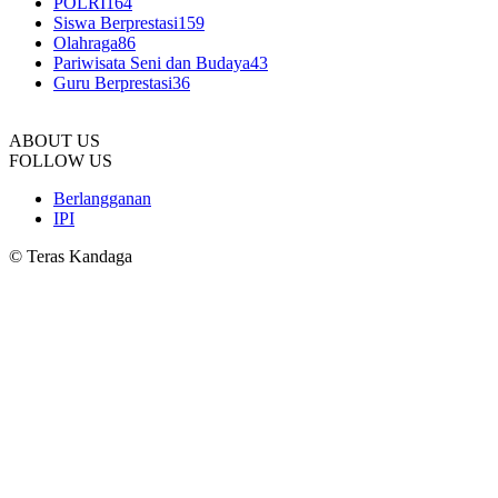
POLRI
164
Siswa Berprestasi
159
Olahraga
86
Pariwisata Seni dan Budaya
43
Guru Berprestasi
36
ABOUT US
FOLLOW US
Berlangganan
IPI
© Teras Kandaga