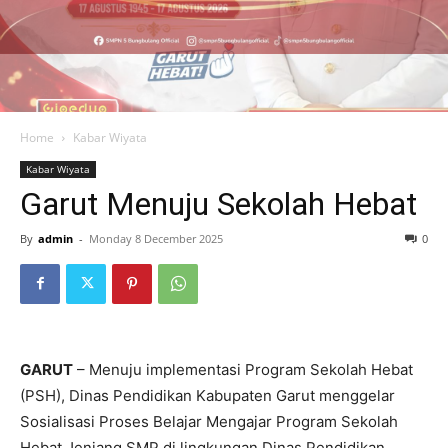
Home
Kabar Wiyata
Kabar Wiyata
Garut Menuju Sekolah Hebat
By
admin
-
Monday 8 December 2025
0
GARUT
– Menuju implementasi Program Sekolah Hebat
(PSH), Dinas Pendidikan Kabupaten Garut menggelar
Sosialisasi Proses Belajar Mengajar Program Sekolah
Hebat Jenjang SMP di lingkungan Dinas Pendidikan
Kabupaten Garut Tahun 2025. Kegiatan ini berlangsung di
Lantai 3 Hotel Tirtagangga Garut, Jalan Raya Cipanas No.