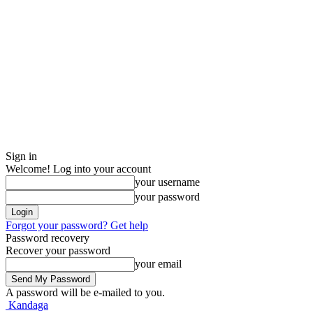
Sign in
Welcome! Log into your account
your username
your password
Forgot your password? Get help
Password recovery
Recover your password
your email
A password will be e-mailed to you.
Kandaga