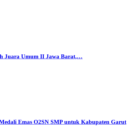
h Juara Umum II Jawa Barat,…
n Medali Emas O2SN SMP untuk Kabupaten Garut