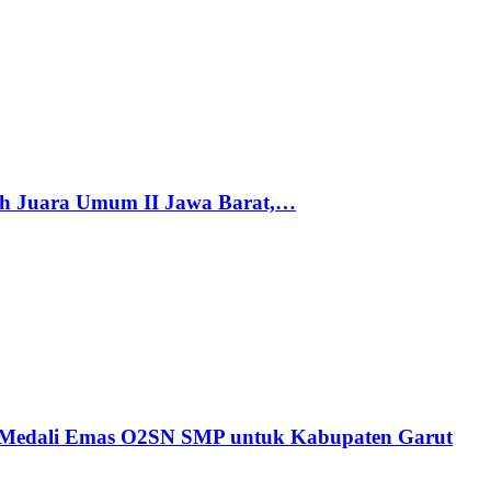
h Juara Umum II Jawa Barat,…
n Medali Emas O2SN SMP untuk Kabupaten Garut