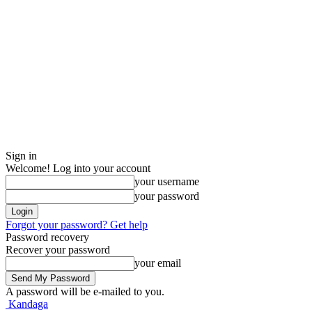
Sign in
Welcome! Log into your account
your username
your password
Forgot your password? Get help
Password recovery
Recover your password
your email
A password will be e-mailed to you.
Kandaga