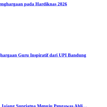
Penghargaan pada Hardiknas 2026
argaan Guru Inspiratif dari UPI Bandung
g Jajang Supriatna Menuju Pengawas Ahli…