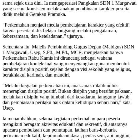
sama sejak usia dini. Ia mengapresiasi Pangkalan SDN 1 Margawati
yang secara konsisten melaksanakan pembinaan karakter peserta
didik melalui Gerakan Pramuka.
“Perkemahan menjadi media pembelajaran karakter yang efektif,
karena peserta didik belajar langsung melalui pengalaman,
kebersamaan, dan keteladanan,” ujarnya.
Sementara itu, Majelis Pembimbing Gugus Depan (Mabigus) SDN
1 Margawati, Usep, S.Pd., M.Pd., MCE, menjelaskan bahwa
Perkemahan Rabu Kamis ini dirancang sebagai wahana
pembelajaran kontekstual yang menyenangkan guna membentuk
karakter disiplin positif, sejalan dengan visi sekolah yang religius,
berakhlakul karimah, dan mandiri.
“Melalui kegiatan perkemahan ini, anak-anak dilatih untuk
menerapkan disiplin positif. Bukan disiplin yang bersifat paksaan,
melainkan disiplin yang tumbuh dari kesadaran, tanggung jawab,
dan pembiasaan perilaku baik dalam kehidupan sehari-hari,” kata
Usep.
Ia menambahkan, selama kegiatan perkemahan para peserta
mengikuti beragam aktivitas edukatif dan rekreatif, di antaranya
upacara pembukaan dan penutupan, latihan baris-berbaris,
permainan edukatif, kepramukaan dasar, pentas seni, api unggun,