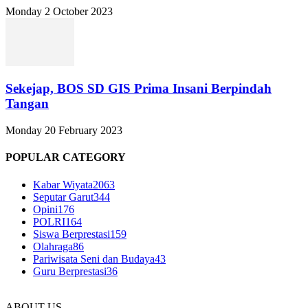
Monday 2 October 2023
Sekejap, BOS SD GIS Prima Insani Berpindah
Tangan
Monday 20 February 2023
POPULAR CATEGORY
Kabar Wiyata
2063
Seputar Garut
344
Opini
176
POLRI
164
Siswa Berprestasi
159
Olahraga
86
Pariwisata Seni dan Budaya
43
Guru Berprestasi
36
ABOUT US