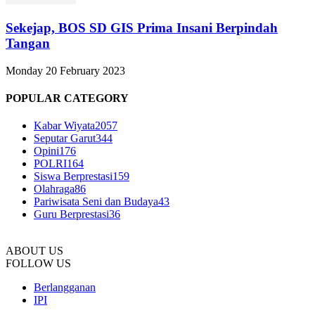
Sekejap, BOS SD GIS Prima Insani Berpindah
Tangan
Monday 20 February 2023
POPULAR CATEGORY
Kabar Wiyata
2057
Seputar Garut
344
Opini
176
POLRI
164
Siswa Berprestasi
159
Olahraga
86
Pariwisata Seni dan Budaya
43
Guru Berprestasi
36
ABOUT US
FOLLOW US
Berlangganan
IPI