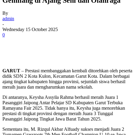
Gemilang di Ajang Seni dan Olahraga
By
admin
-
Wednesday 15 October 2025
0
GARUT
– Prestasi membanggakan kembali ditorehkan oleh peserta
didik SDN 2 Kota Kulon, Kecamatan Garut Kota. Dalam berbagai
ajang tingkat kabupaten hingga provinsi, sejumlah siswa berhasil
meraih juara dan mengharumkan nama sekolah.
Di antaranya, Keysha Assyila Rahma berhasil meraih Juara 1
Pasanggiri Jaipong Antar Pelajar SD Kabupaten Garut Terbuka
Ramayana Fair 2025. Tidak hanya itu, Keysha juga menorehkan
prestasi di tingkat provinsi dengan meraih Juara 3 Tunggal
Pasanggiri Jaipong Tingkat Jawa Barat Tahun 2025.
Sementara itu, M. Rizqul Akbar Alfuady sukses menjadi Juara 2
Turnamen Grassroots 7th Men Football Champion U-10 se-Jawa