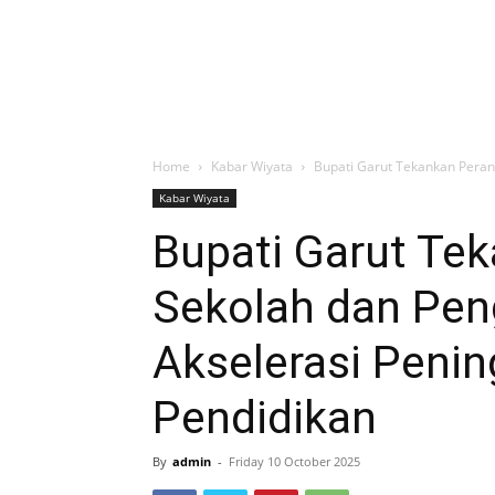
Home
Kabar Wiyata
Bupati Garut Tekankan Peran
Kabar Wiyata
Bupati Garut Te
Sekolah dan Pe
Akselerasi Peni
Pendidikan
By
admin
-
Friday 10 October 2025