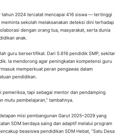
P tahun 2024 tercatat mencapai 416 siswa — tertinggi
ti meminta sekolah melaksanakan deteksi dini terhadap
olaborasi dengan orang tua, masyarakat, serta dunia
idikan anak.
h guru bersertifikat. Dari 5.616 pendidik SMP, sekitar
idik. Ia mendorong agar peningkatan kompetensi guru
termasuk memperkuat peran pengawas dalam
atuan pendidikan.
i pemeriksa, tapi sebagai mentor dan pendamping
an mutu pembelajaran,” tambahnya.
 delapan misi pembangunan Garut 2025–2029 yang
katan SDM berdaya saing dan adaptif melalui program
mencakup beasiswa pendidikan SDM Hebat, “Satu Desa