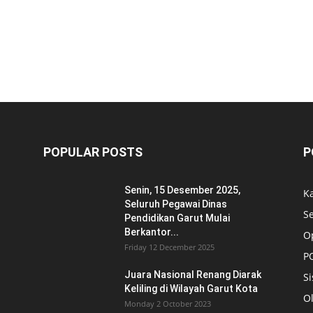
POPULAR POSTS
P
Senin, 15 Desember 2025,
K
Seluruh Pegawai Dinas
S
Pendidikan Garut Mulai
Berkantor...
O
Friday 12 December 2025
P
Juara Nasional Renang Diarak
Si
Keliling di Wilayah Garut Kota
O
Monday 2 October 2023