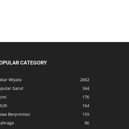
OPULAR CATEGORY
abar Wiyata
2062
eputar Garut
344
pini
176
OLRI
164
swa Berprestasi
159
lahraga
86