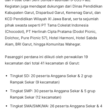
ini dimaksudkan untuk menanamkan kecintaan budaya
sejak dini. “Kami khawatir tradisi mulai hilang. Sekarang,
pada perayaan 17 Agustusan hampir tidak pernah lagi
terlihat penampilan Rampak Sekar, baik dari ibu-ibu
maupun pemuda Karang Taruna,” ujarnya melalui telepon
selulernya pada Senin, 29 September 2025.
Pasanggiri ini diinisiasi oleh Ikatan Alumni ISBI Bandung
(IA-ISBI) bekerja sama dengan Dewan Kesenian Garut
dan Pusat Olah Seni Sunda Pasundan (POSS Pas).
Kegiatan juga mendapat dukungan dari Dinas Pendidikan
Kabupaten Garut, Disparbud Garut, Kemenag Garut, dan
KCD Pendidikan Wilayah XI Jawa Barat, serta sejumlah
pihak swasta seperti PT Tama Cokelat Indonesia
(Chocodot), PT Herlinah Cipta Pratama (Dodol Picnic,
Dolchoc, Pure Picnic 57), Hotel Harmoni, Hotel Sabda
Alam, BRI Garut, hingga Komunitas Wahegar.