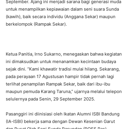
bersama. Padahal, sebagaimana diamanatkan dalam
Undang-undang Nomor 5 Tahun 2017 tentang Pemajuan
Kebudayaan, pelestarian seni dan budaya daerah adalah
upaya memperteguh jati diri bangsa serta memperkaya
keberagaman budaya.
Dalam semangat itulah, Pasanggiri Rampak & Anggana
Sekar antar pelajar SD, SMP, dan SMA sederajat se-
Kabupaten Garut tahun 2025 digelar pada 27–28
September. Ajang ini menjadi sarana bagi generasi muda
untuk menampilkan kepiawaian dalam seni suara Sunda
(kawih), baik secara individu (Anggana Sekar) maupun
berkelompok (Rampak Sekar).
Ketua Panitia, Irno Sukarno, menegaskan bahwa kegiatan