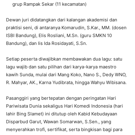
Pasanggiri perdana ini diikuti oleh perwakilan 19
kecamatan dari total 41 kecamatan di Garut:
Tingkat SD: 20 peserta Anggana Sekar & 2 grup
Rampak Sekar (9 kecamatan)
Tingkat SMP: 30 peserta Anggana Sekar & 5 grup
Rampak Sekar (12 kecamatan)
Tingkat SMA/SMK/MA: 26 peserta Anggana Sekar & 4
grup Rampak Sekar (11 kecamatan)
Dewan juri didatangkan dari kalangan akademisi dan
praktisi seni, di antaranya Komarudin, S.Kar., MM. (dosen
ISBI Bandung), Elis Rosliani, M.Sn. (guru SMKN 10
Bandung), dan Iis Ida Rosidayati, S.Sn.
Setiap peserta diwajibkan membawakan dua lagu: satu