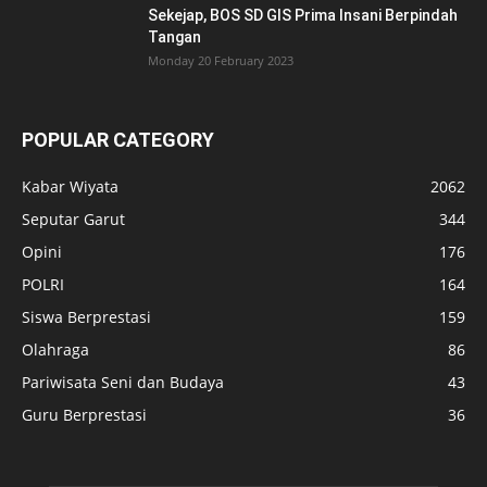
POPULAR POSTS
Senin, 15 Desember 2025, Seluruh Pegawai
Dinas Pendidikan Garut Mulai Berkantor...
Friday 12 December 2025
Juara Nasional Renang Diarak Keliling di
Wilayah Garut Kota
Monday 2 October 2023
Sekejap, BOS SD GIS Prima Insani Berpindah
Tangan
Monday 20 February 2023
POPULAR CATEGORY
Kabar Wiyata
2062
Seputar Garut
344