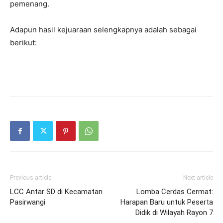
lagu wajib dan satu pilihan dari karya-karya maestro
kawih Sunda, mulai dari Mang Koko, Nano S., Dedy WNO,
R. Mahyar, AK., Karna Yudibrata, hingga Wahyu Wibisana.
Pasanggiri yang bertepatan dengan peringatan Hari
Pariwisata Dunia sekaligus Hari Komedi Indonesia (hari
lahir Bing Slamet) ini ditutup oleh Kabid Kebudayaan
Disparbud Garut, Wawan Somarwan, S.Sen., yang
menyerahkan trofi, sertifikat, serta bingkisan bagi para
pemenang.
Adapun hasil kejuaraan selengkapnya adalah sebagai
berikut: