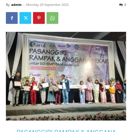
Home
Kabar Wiyata
Kabar Wiyata
Generasi Muda Kembali
Diajakan Melestarikan Seni
Suara Budaya Sunda
By
admin
-
Monday 29 September 2025
0