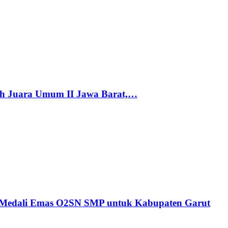
h Juara Umum II Jawa Barat,…
n Medali Emas O2SN SMP untuk Kabupaten Garut