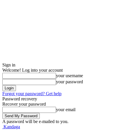
Sign in
Welcome! Log into your account
your username
your password
Forgot your password? Get help
Password recovery
Recover your password
your email
A password will be e-mailed to you.
Kandaga