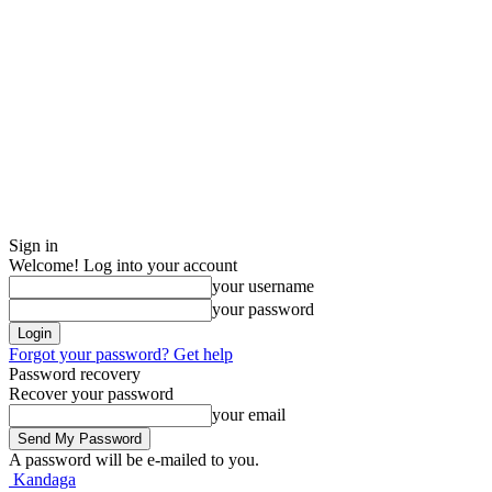
Sign in
Welcome! Log into your account
your username
your password
Forgot your password? Get help
Password recovery
Recover your password
your email
A password will be e-mailed to you.
Kandaga