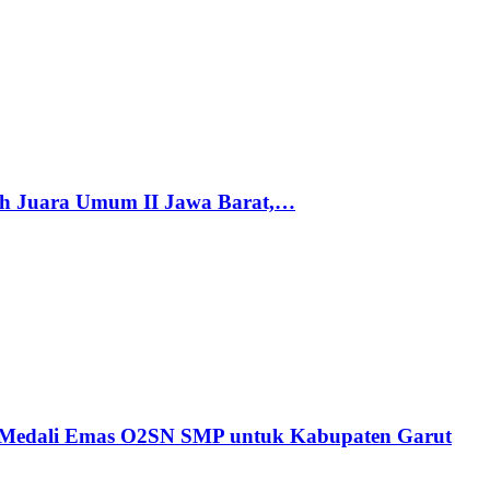
h Juara Umum II Jawa Barat,…
n Medali Emas O2SN SMP untuk Kabupaten Garut