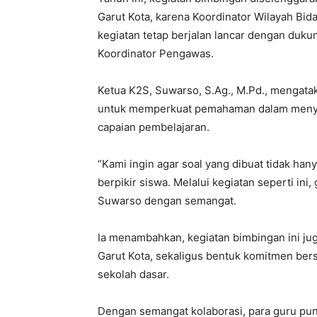
berpikir siswa. Melalui kegiatan seperti ini,
Suwarso dengan semangat.
Ia menambahkan, kegiatan bimbingan ini jug
Garut Kota, sekaligus bentuk komitmen ber
sekolah dasar.
Dengan semangat kolaborasi, para guru pun 
hasil bimbingan ini dapat menjadi bekal p
lebih terarah dan bermakna bagi siswa.
***