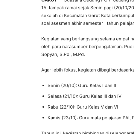
Senin (20/10): Guru Kelas I dan II
Selasa (21/10): Guru Kelas III dan IV
Rabu (22/10): Guru Kelas V dan VI
Kamis (23/10): Guru mata pelajaran PAI, 
Tahun ini, kegiatan bimbingan diselenggar
Garut Kota, karena Koordinator Wilayah Bid
kegiatan tetap berjalan lancar dengan duku
Koordinator Pengawas.
Ketua K2S, Suwarso, S.Ag., M.Pd., mengatak
untuk memperkuat pemahaman dalam menyus
capaian pembelajaran.
“Kami ingin agar soal yang dibuat tidak h