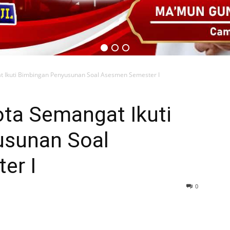
usunan Soal
er I
0