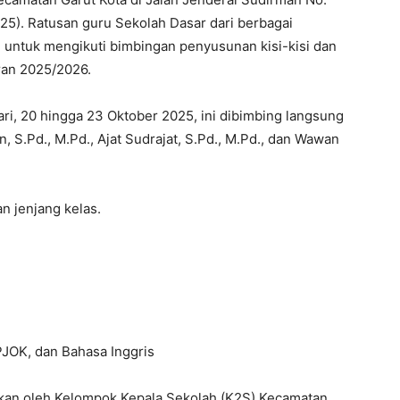
PJOK, dan Bahasa Inggris
akan oleh Kelompok Kepala Sekolah (K2S) Kecamatan
ang Pendidikan telah dibebastugaskan. Meski begitu,
ngan dari Ketua PGRI Cabang Garut Kota dan
an kegiatan ini menjadi wadah penting bagi guru
un kisi-kisi dan soal asesmen yang sesuai dengan
anya mengukur pengetahuan, tapi juga kemampuan