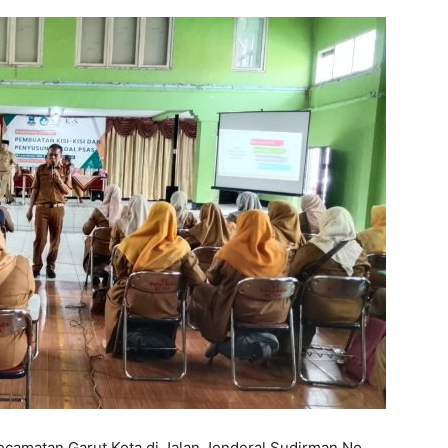
matan Garut Kota di Jalan Jenderal Sudirman No.
025). Ratusan guru Sekolah Dasar dari berbagai
 untuk mengikuti bimbingan penyusunan kisi-kisi dan
ran 2025/2026.
ri, 20 hingga 23 Oktober 2025, ini dibimbing langsung
 S.Pd., M.Pd., Ajat Sudrajat, S.Pd., M.Pd., dan Wawan
an jenjang kelas.