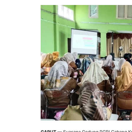
GARUT
— Suasana Gedung PGRI Cabang Keca
1A, tampak ramai sejak Senin pagi (20/10/2
sekolah di Kecamatan Garut Kota berkumpul
soal asesmen akhir semester I tahun pelaja
Kegiatan yang berlangsung selama empat ha
oleh para narasumber berpengalaman: Pudin,
Sopyan, S.Pd., M.Pd.
Agar lebih fokus, kegiatan dibagi berdasark