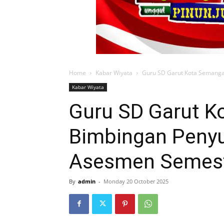
Bimbingan Peny
Asesmen Semest
By
admin
-
Monday 20 October 2025