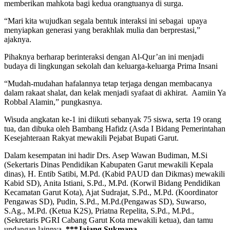
memberikan mahkota bagi kedua orangtuanya di surga.
“Mari kita wujudkan segala bentuk interaksi ini sebagai upaya
menyiapkan generasi yang berakhlak mulia dan berprestasi,”
ajaknya.
Pihaknya berharap berinteraksi dengan Al-Qur’an ini menjadi
budaya di lingkungan sekolah dan keluarga-keluarga Prima Insani
“Mudah-mudahan hafalannya tetap terjaga dengan membacanya
dalam rakaat shalat, dan kelak menjadi syafaat di akhirat. Aamiin Ya
Robbal Alamin,” pungkasnya.
Wisuda angkatan ke-1 ini diikuti sebanyak 75 siswa, serta 19 orang
tua, dan dibuka oleh Bambang Hafidz (Asda I Bidang Pemerintahan
Kesejahteraan Rakyat mewakili Pejabat Bupati Garut.
Dalam kesempatan ini hadir Drs. Asep Wawan Budiman, M.Si
(Sekertaris Dinas Pendidikan Kabupaten Garut mewakili Kepala
dinas), H. Entib Satibi, M.Pd. (Kabid PAUD dan Dikmas) mewakili
Kabid SD), Anita Istiani, S.Pd., M.Pd. (Korwil Bidang Pendidikan
Kecamatan Garut Kota), Ajat Sudrajat, S.Pd., M.Pd. (Koordinator
Pengawas SD), Pudin, S.Pd., M.Pd.(Pengawas SD), Suwarso,
S.Ag., M.Pd. (Ketua K2S), Priatna Repelita, S.Pd., M.Pd.,
(Sekretaris PGRI Cabang Garut Kota mewakili ketua), dan tamu
undangan lainnya.
***Jajang Sukmana