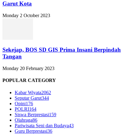
Garut Kota
Monday 2 October 2023
Sekejap, BOS SD GIS Prima Insani Berpindah
Tangan
Monday 20 February 2023
POPULAR CATEGORY
Kabar Wiyata
2062
Seputar Garut
344
Opini
176
POLRI
164
Siswa Berprestasi
159
Olahraga
86
Pariwisata Seni dan Budaya
43
Guru Berprestasi
36