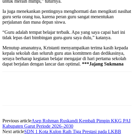
untuk meraih mimpi,” tuturnya.
Ia juga menekankan pentingnya menghormati dan mengikuti nasihat
guru serta orang tua, karena peran guru sangat menentukan
perjalanan dan masa depan siswa.
“Guru adalah tempat belajar terbaik. Apa yang saya capai hari ini
tidak lepas dari bimbingan guru-guru saya dulu,” katanya.
Menutup amanatnya, Kristanti menyampaikan terima kasih kepada
kepala sekolah dan seluruh guru atas komitmen dan dedikasinya,
seraya berharap kegiatan belajar mengajar di hari pertama sekolah
dapat berjalan dengan lancar dan optimal.
***Jajang Sukmana
Previous article
Asep Rohman Ruskandi Kembali Pimpin KKG PAI
Kabupaten Garut Periode 2026–2030
Next article
SDN 1 Kota Kulon Raih Tiga Prestasi pada LKBB