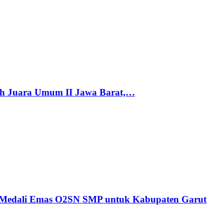
h Juara Umum II Jawa Barat,…
n Medali Emas O2SN SMP untuk Kabupaten Garut