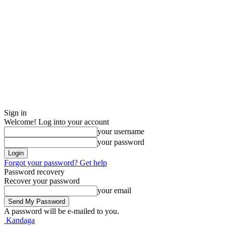
Sign in
Welcome! Log into your account
your username
your password
Forgot your password? Get help
Password recovery
Recover your password
your email
A password will be e-mailed to you.
Kandaga