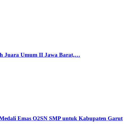
h Juara Umum II Jawa Barat,…
n Medali Emas O2SN SMP untuk Kabupaten Garut