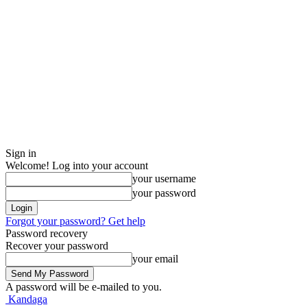
Sign in
Welcome! Log into your account
your username
your password
Forgot your password? Get help
Password recovery
Recover your password
your email
A password will be e-mailed to you.
Kandaga