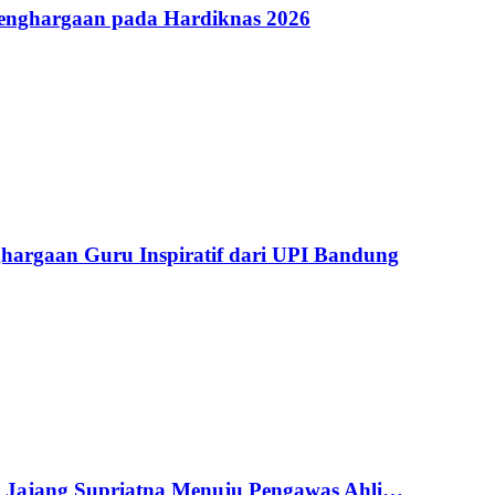
Penghargaan pada Hardiknas 2026
argaan Guru Inspiratif dari UPI Bandung
g Jajang Supriatna Menuju Pengawas Ahli…