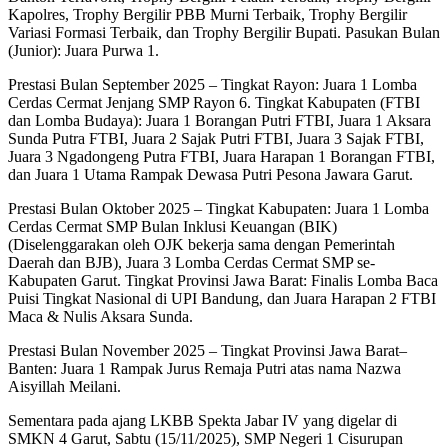
Kapolres, Trophy Bergilir PBB Murni Terbaik, Trophy Bergilir
Variasi Formasi Terbaik, dan Trophy Bergilir Bupati. Pasukan Bulan
(Junior): Juara Purwa 1.
Prestasi Bulan September 2025 – Tingkat Rayon: Juara 1 Lomba
Cerdas Cermat Jenjang SMP Rayon 6. Tingkat Kabupaten (FTBI
dan Lomba Budaya): Juara 1 Borangan Putri FTBI, Juara 1 Aksara
Sunda Putra FTBI, Juara 2 Sajak Putri FTBI, Juara 3 Sajak FTBI,
Juara 3 Ngadongeng Putra FTBI, Juara Harapan 1 Borangan FTBI,
dan Juara 1 Utama Rampak Dewasa Putri Pesona Jawara Garut.
Prestasi Bulan Oktober 2025 – Tingkat Kabupaten: Juara 1 Lomba
Cerdas Cermat SMP Bulan Inklusi Keuangan (BIK)
(Diselenggarakan oleh OJK bekerja sama dengan Pemerintah
Daerah dan BJB), Juara 3 Lomba Cerdas Cermat SMP se-
Kabupaten Garut. Tingkat Provinsi Jawa Barat: Finalis Lomba Baca
Puisi Tingkat Nasional di UPI Bandung, dan Juara Harapan 2 FTBI
Maca & Nulis Aksara Sunda.
Prestasi Bulan November 2025 – Tingkat Provinsi Jawa Barat–
Banten: Juara 1 Rampak Jurus Remaja Putri atas nama Nazwa
Aisyillah Meilani.
Sementara pada ajang LKBB Spekta Jabar IV yang digelar di
SMKN 4 Garut, Sabtu (15/11/2025), SMP Negeri 1 Cisurupan