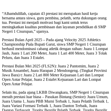
“Alhamdulillah, capaian 43 prestasi ini merupakan hasil kerja
bersama antara siswa, guru pembina, pelatih, serta dukungan orang
tua. Prestasi ini menjadi motivasi bagi kami untuk terus
meningkatkan kualitas pembinaan dan layanan pendidikan di SMP
Negeri 1 Cisurupan,” ujarnya.
Prestasi Bulan April 2025 – Pada ajang Velocity 2025 Athletics
Championship Piala Bupati Garut, siswa SMP Negeri 1 Cisurupan
berhasil mendominasi cabang atletik dengan raihan: Juara 1 Lompat
Jauh, Juara 1 Lari 200 Meter, Juara 1 Lari 400 Meter, Juara 3 Tolak
Peluru, dan Juara 3 Estafet.
Prestasi Bulan Mei 2025 (FLS2N): Juara 2 Pantomim, Juara 2
Musik Ansambel, Juara Harapan 2 Mendongeng. (Tingkat Provinsi
Jawa Bara) t: Juara 2 Lari 800 Meter Kejuaraan Lari dan Lompat
Open Antar Pelajar, Juara 2 Estafet Kejuaraan Lari dan Lompat
Open Antar Pelajar.
Selain itu, pada ajang LKBB Diwangkara, SMP Negeri 1 Cisurupan
meraih prestasi luar biasa – Pasukan Bintang (Senior): Juara Umum,
Juara Utama 1, Juara PBB Murni Terbaik 1, Juara Pelatih Terbaik 1,
Juara Variasi Formasi Terbaik 1, Juara Danton Terbaik, Juara
Danton Terfavorit, Trophy Bergilir Pelatih Terbaik, Trophy Bergilir