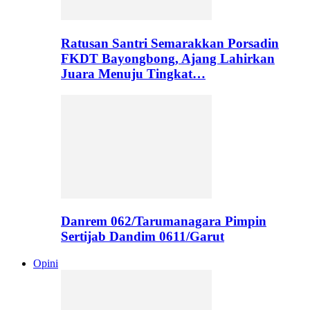
Ratusan Santri Semarakkan Porsadin
FKDT Bayongbong, Ajang Lahirkan
Juara Menuju Tingkat…
Danrem 062/Tarumanagara Pimpin
Sertijab Dandim 0611/Garut
Opini