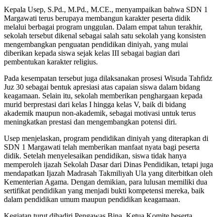
Kepala Usep, S.Pd., M.Pd., M.CE., menyampaikan bahwa SDN 1
Margawati terus berupaya membangun karakter peserta didik
melalui berbagai program unggulan. Dalam empat tahun terakhir,
sekolah tersebut dikenal sebagai salah satu sekolah yang konsisten
mengembangkan penguatan pendidikan diniyah, yang mulai
diberikan kepada siswa sejak kelas III sebagai bagian dari
pembentukan karakter religius.
Pada kesempatan tersebut juga dilaksanakan prosesi Wisuda Tahfidz
Juz 30 sebagai bentuk apresiasi atas capaian siswa dalam bidang
keagamaan. Selain itu, sekolah memberikan penghargaan kepada
murid berprestasi dari kelas I hingga kelas V, baik di bidang
akademik maupun non-akademik, sebagai motivasi untuk terus
meningkatkan prestasi dan mengembangkan potensi diri.
Usep menjelaskan, program pendidikan diniyah yang diterapkan di
SDN 1 Margawati telah memberikan manfaat nyata bagi peserta
didik. Setelah menyelesaikan pendidikan, siswa tidak hanya
memperoleh ijazah Sekolah Dasar dari Dinas Pendidikan, tetapi juga
mendapatkan Ijazah Madrasah Takmiliyah Ula yang diterbitkan oleh
Kementerian Agama. Dengan demikian, para lulusan memiliki dua
sertifikat pendidikan yang menjadi bukti kompetensi mereka, baik
dalam pendidikan umum maupun pendidikan keagamaan.
Kegiatan turut dihadiri Pengawas Bina, Ketua Komite beserta