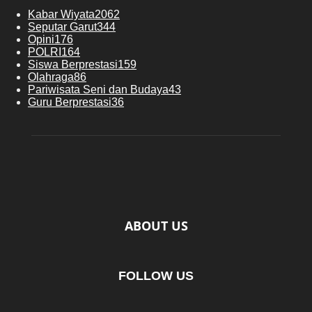
Kabar Wiyata
2062
Seputar Garut
344
Opini
176
POLRI
164
Siswa Berprestasi
159
Olahraga
86
Pariwisata Seni dan Budaya
43
Guru Berprestasi
36
ABOUT US
FOLLOW US